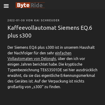
Zum
Inhalt
VERÖFFENTLICHT
2022-01-30
VON
KAI SCHREUDER
springen
AM
Kaffeevollautomat Siemens EQ.6
plus s300
Der Siemens EQ.6 plus s300 ist in unserem Haushalt
der Nachfolger für den sehr
einfachen
Vollautomaten von Delonghi
, über den ich vor
einigen Jahren berichtet habe. Die kryptische
Typenbezeichnung TE653501DE sei hier ausdrücklich
erwähnt, da sie das eigentliche Erkennungsmerkmal
des Gerätes ist. Auf der Verpackung ist nichts
großartig von „s300“ zu finden.