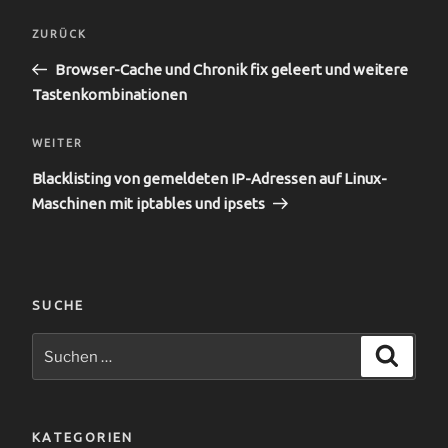
Beitragsnavigation
Vorheriger
ZURÜCK
Beitrag
Browser-Cache und Chronik fix geleert und weitere
Tastenkombinationen
Nächster
WEITER
Beitrag
Blacklisting von gemeldeten IP-Adressen auf Linux-
Maschinen mit iptables und ipsets
SUCHE
Suchen
Suche
nach:
KATEGORIEN