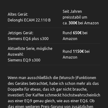
Seit Jahren
Altes Gerät:
preisstabil um
Delonghi ECAM 22.110 B
ca.
300€
bei Amazon
Jetziges Gerät:
Rund
650€
bei
Siemens EQ.6 plus s300
Amazon
Aktuellste Serie, mögliche
Rund
1150€
bei
Auswahl:
Amazon
Siemens EQ.9 s300
Wenn man ausschließlich die (Wunsch-)Funktionen
des Gerätes betrachtet, habe ich schon mehr als das
Doppelte für etwas, das ich gar nicht brauche,
investiert. Der Kaffee schmeckt höchstwahrscheinlich
aus einer EQ.9 genau gleich, wie aus einer EQ.6. Ob
das einen weiteren Preis-Sprung von zusätzlichen