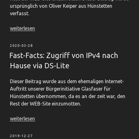
ursprünglich von Oliver Keiper aus Hünstetten
verfasst.
„Anleitung:
weiterlesen
DS-
Lite
VERÖFFENTLICHT
2020-03-28
Anschluss
AM
Fast-Facts: Zugriff von IPv4 nach
mit
Hause via DS-Lite
Heimnetz-
Zugriff
über
Dieser Beitrag wurde aus dem ehemaligen Internet-
einen
Auftritt unserer Bürgerinitiative Glasfaser für
OpenVPN-
Hünstetten übernommen, da es an der zeit war, den
Server“
Rest der WEB-Site einzumotten.
„Fast-
weiterlesen
Facts:
Zugriff
VERÖFFENTLICHT
2019-12-27