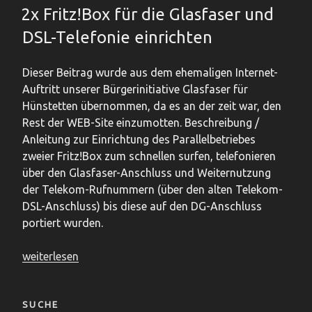
von
AM
2x Fritz!Box für die Glasfaser und
IPv4
DSL-Telefonie einrichten
nach
Hause
via
Dieser Beitrag wurde aus dem ehemaligen Internet-
DS-
Auftritt unserer Bürgerinitiative Glasfaser für
Lite“
Hünstetten übernommen, da es an der zeit war, den
Rest der WEB-Site einzumotten. Beschreibung /
Anleitung zur Einrichtung des Parallelbetriebes
zweier Fritz!Box zum schnellen surfen, telefonieren
über den Glasfaser-Anschluss und Weiternutzung
der Telekom-Rufnummern (über den alten Telekom-
DSL-Anschluss) bis diese auf den DG-Anschluss
portiert wurden.
„2x
weiterlesen
Fritz!Box
für
die
SUCHE