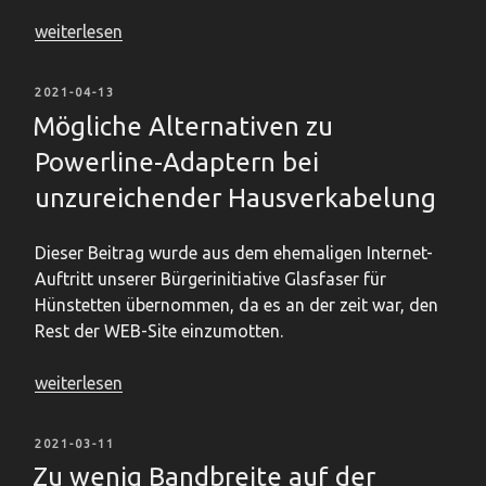
„Fritz!Box-
weiterlesen
Wechsel
am
VERÖFFENTLICHT
2021-04-13
Glasfaser-
AM
Mögliche Alternativen zu
Anschluss
Powerline-Adaptern bei
der
Deutschen
unzureichender Hausverkabelung
Glasfaser“
Dieser Beitrag wurde aus dem ehemaligen Internet-
Auftritt unserer Bürgerinitiative Glasfaser für
Hünstetten übernommen, da es an der zeit war, den
Rest der WEB-Site einzumotten.
„Mögliche
weiterlesen
Alternativen
zu
VERÖFFENTLICHT
2021-03-11
Powerline-
AM
Zu wenig Bandbreite auf der
Adaptern