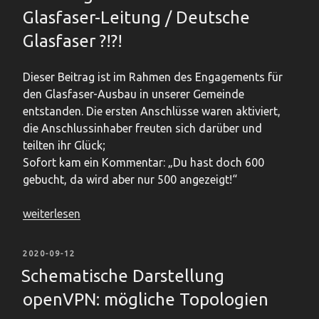
Glasfaser-Leitung / Deutsche
bei
unzureichender
Glasfaser ?!?!
Hausverkabelung“
Dieser Beitrag ist im Rahmen des Engagements für
den Glasfaser-Ausbau in unserer Gemeinde
entstanden. Die ersten Anschlüsse waren aktiviert,
die Anschlussinhaber freuten sich darüber und
teilten ihr Glück;
Sofort kam ein Kommentar: „Du hast doch 600
gebucht, da wird aber nur 500 angezeigt!“
„Zu
weiterlesen
wenig
Bandbreite
VERÖFFENTLICHT
2020-09-12
auf
AM
Schematische Darstellung
der
openVPN: mögliche Topologien
Glasfaser-
Leitung