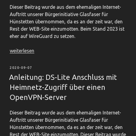
/
Dieser Beitrag wurde aus dem ehemaligen Internet-
Deutsche
Auftritt unserer Bürgerinitiative Glasfaser für
Glasfaser
Hünstetten übernommen, da es an der zeit war, den
?!?!“
Rest der WEB-Site einzumotten. Beim Stand 2023 ist
eher auf WireGuard zu setzen.
„Schematische
weiterlesen
Darstellung
openVPN:
VERÖFFENTLICHT
2020-09-07
mögliche
AM
Anleitung: DS-Lite Anschluss mit
Topologien“
Heimnetz-Zugriff über einen
OpenVPN-Server
Dieser Beitrag wurde aus dem ehemaligen Internet-
Auftritt unserer Bürgerinitiative Glasfaser für
Hünstetten übernommen, da es an der zeit war, den
Rest der WEB-Site einzumotten. Dieser Beitrag wurde