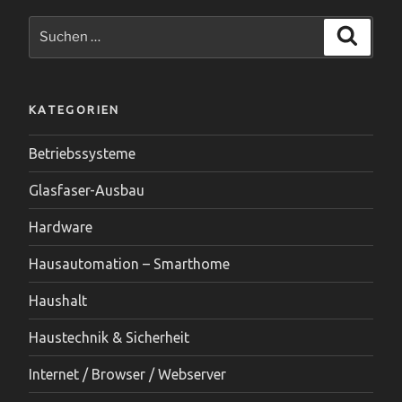
Glasfaser
Suchen
Suche
und
nach:
DSL-
Telefonie
einrichten“
KATEGORIEN
Betriebssysteme
Glasfaser-Ausbau
Hardware
Hausautomation – Smarthome
Haushalt
Haustechnik & Sicherheit
Internet / Browser / Webserver