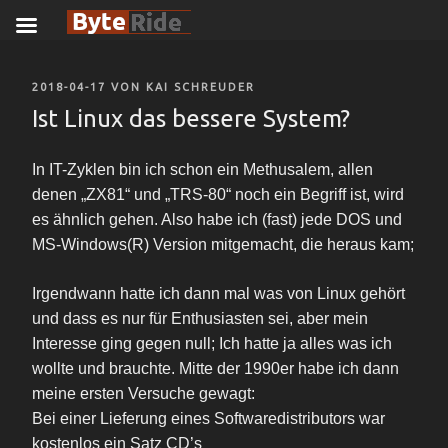
Zum
Inhalt
VERÖFFENTLICHT
2018-04-17
VON
KAI SCHREUDER
springen
AM
Ist Linux das bessere System?
In IT-Zyklen bin ich schon ein Methusalem, allen
denen „ZX81“ und „TRS-80“ noch ein Begriff ist, wird
es ähnlich gehen. Also habe ich (fast) jede DOS und
MS-Windows(R) Version mitgemacht, die heraus kam;
Irgendwann hatte ich dann mal was von Linux gehört
und dass es nur für Enthusiasten sei, aber mein
Interesse ging gegen null; Ich hatte ja alles was ich
wollte und brauchte. Mitte der 1990er habe ich dann
meine ersten Versuche gewagt:
Bei einer Lieferung eines Softwaredistributors war
kostenlos ein Satz CD’s