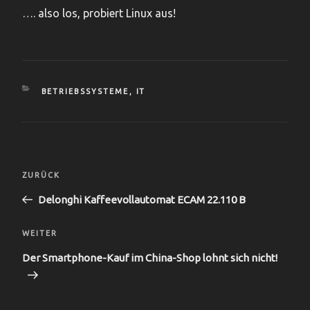
…. also los, probiert Linux aus!
KATEGORIEN
BETRIEBSSYSTEME
,
IT
Beitragsnavigation
Vorheriger
ZURÜCK
Beitrag
Delonghi Kaffeevollautomat ECAM 22.110 B
Nächster
WEITER
Beitrag
Der Smartphone-Kauf im China-Shop lohnt sich nicht!